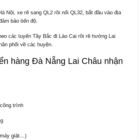
à Nội, xe rẽ sang QL2 rồi nối QL32, bắt đầu vào địa
đảm bảo tiến độ.
heo các tuyến Tây Bắc đi Lào Cai rồi rẽ hướng Lai
phân phối về các huyện.
ển hàng Đà Nẵng Lai Châu nhận
 công trình
ng
, máy giặt…)