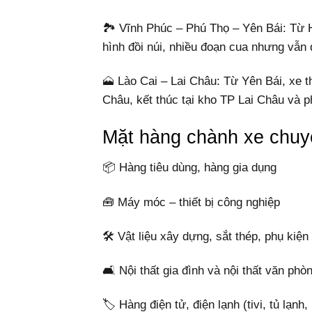
🏞️ Vĩnh Phúc – Phú Thọ – Yên Bái: Từ H
hình đồi núi, nhiều đoạn cua nhưng vẫn 
🗻 Lào Cai – Lai Châu: Từ Yên Bái, xe t
Châu, kết thúc tại kho TP Lai Châu và 
Mặt hàng chành xe chuy
📦 Hàng tiêu dùng, hàng gia dụng
🧰 Máy móc – thiết bị công nghiệp
🛠️ Vật liệu xây dựng, sắt thép, phụ kiện
🛋️ Nội thất gia đình và nội thất văn phò
🏷️ Hàng điện tử, điện lạnh (tivi, tủ lạnh