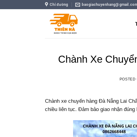
Skip
Chỉ đường
baogiachuyenhang@gmail.co
to
content
Chành Xe Chuyển
POSTED
Chành xe chuyển hàng Đà Nẵng Lai Châu 
chiều liên tục. Đảm bảo giao nhận đúng 