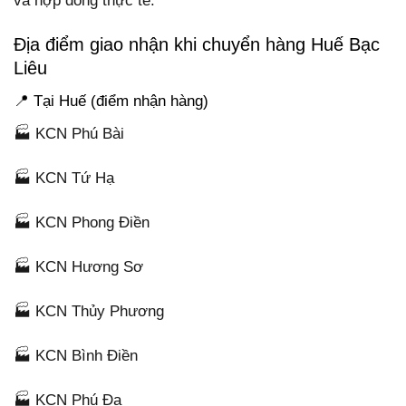
và hợp đồng thực tế.
Địa điểm giao nhận khi chuyển hàng Huế Bạc
Liêu
📍 Tại Huế (điểm nhận hàng)
🏭 KCN Phú Bài
🏭 KCN Tứ Hạ
🏭 KCN Phong Điền
🏭 KCN Hương Sơ
🏭 KCN Thủy Phương
🏭 KCN Bình Điền
🏭 KCN Phú Đa