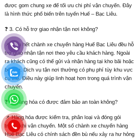
được gom chung xe để tối ưu chi phí vận chuyển. Đây
là hình thức phổ biến trên tuyến Huế – Bạc Liêu.
❓ 3. Có hỗ trợ giao nhận tận nơi không?
📌 Hầu hết chành xe chuyển hàng Huế Bạc Liêu đều hỗ
trợ giao nhận tận nơi theo yêu cầu khách hàng. Ngoài
ra khách cũng có thể gửi và nhận hàng tại kho bãi hoặc
bến xe. Dịch vụ tận nơi thường có phụ phí tùy khu vực
cụ thể. Điều này giúp linh hoạt hơn trong quá trình vận
chuyển.
❓ 4. Hàng hóa có được đảm bảo an toàn không?
📌 Hàng hóa được kiểm tra, phân loại và đóng gói
trước khi vận chuyển. Một số chành xe chuyển hàng
Huế Bạc Liêu có chính sách đền bù nếu xảy ra hư hỏng