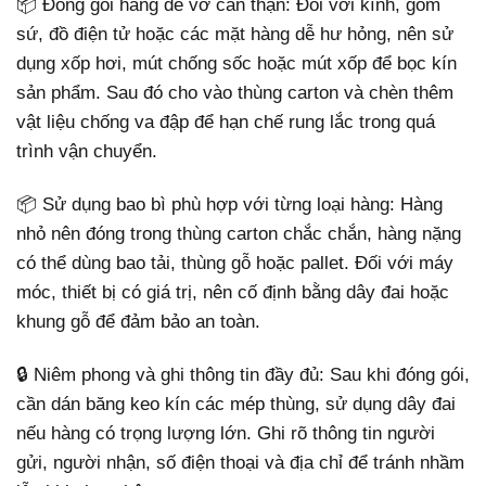
📦 Đóng gói hàng dễ vỡ cẩn thận: Đối với kính, gốm
sứ, đồ điện tử hoặc các mặt hàng dễ hư hỏng, nên sử
dụng xốp hơi, mút chống sốc hoặc mút xốp để bọc kín
sản phẩm. Sau đó cho vào thùng carton và chèn thêm
vật liệu chống va đập để hạn chế rung lắc trong quá
trình vận chuyển.
📦 Sử dụng bao bì phù hợp với từng loại hàng: Hàng
nhỏ nên đóng trong thùng carton chắc chắn, hàng nặng
có thể dùng bao tải, thùng gỗ hoặc pallet. Đối với máy
móc, thiết bị có giá trị, nên cố định bằng dây đai hoặc
khung gỗ để đảm bảo an toàn.
🔒 Niêm phong và ghi thông tin đầy đủ: Sau khi đóng gói,
cần dán băng keo kín các mép thùng, sử dụng dây đai
nếu hàng có trọng lượng lớn. Ghi rõ thông tin người
gửi, người nhận, số điện thoại và địa chỉ để tránh nhầm