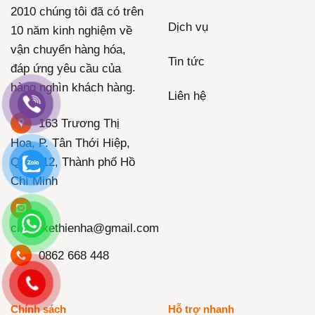
2010 chúng tôi đã có trên
Dịch vụ
10 năm kinh nghiệm về
vận chuyển hàng hóa,
Tin tức
đáp ứng yêu cầu của
hàng nghìn khách hàng.
Liên hệ
163 Trương Thị
Hoa, P. Tân Thới Hiệp,
Quận 12, Thành phố Hồ
Chí Minh
chanhxethienha@gmail.com
0862 668 448
Chính sách
Hỗ trợ nhanh