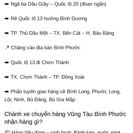
➡️ Ngã ba Dầu Giây – Quốc lộ 20 (đoạn ngắn)
➡️ Rẽ Quốc lộ 13 hướng Bình Dương
➡️ TP. Thủ Dầu Một – TX. Bến Cát – H. Bàu Bàng
📍 Chặng vào địa bàn Bình Phước
➡️ Quốc lộ 13 đi Chơn Thành
➡️ TX. Chơn Thành – TP. Đồng Xoài
➡️ Phân tuyến giao hàng về Bình Long, Phước Long,
Lộc Ninh, Bù Đăng, Bù Gia Mập
Chành xe chuyển hàng Vũng Tàu Bình Phước
nhận hàng gì?
📦 Hàng tiêu dùng – sinh hoạt: Bánh kẹo, nước ngọt,