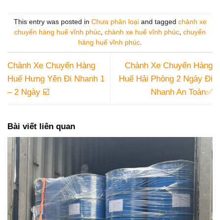
This entry was posted in
Chưa phân loại
and tagged
chành xe
chuyển hàng huế vĩnh phúc
,
chành xe huế vĩnh phúc
,
chuyển
hàng huế vĩnh phúc
.
Chành Xe Chuyển Hàng
Chành Xe Chuyển Hàng
Huế Hưng Yên Đi Nhanh 1
Huế Hải Phòng 2 Ngày Đi
– 2 Ngày ☑️
Nhanh An Toàn✅
Bài viết liên quan