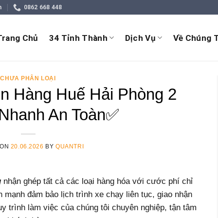
m
0862 668 448
Trang Chủ
34 Tỉnh Thành
Dịch Vụ
Về Chúng T
CHƯA PHÂN LOẠI
n Hàng Huế Hải Phòng 2
 Nhanh An Toàn✅
 ON
20.06.2026
BY
QUANTRI
g
nhận ghép tất cả các loại hàng hóa với cước phí chỉ
ớn mạnh đảm bảo lịch trình xe chạy liên tục, giao nhận
uy trình làm việc của chúng tôi chuyên nghiệp, tận tâm