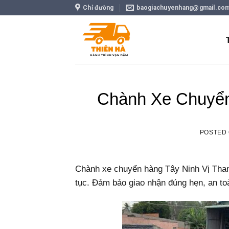
Skip
Chỉ đường
baogiachuyenhang@gmail.co
to
content
Chành Xe Chuyển
POSTED
Chành xe chuyển hàng Tây Ninh Vị Thanh 
tục. Đảm bảo giao nhận đúng hẹn, an to