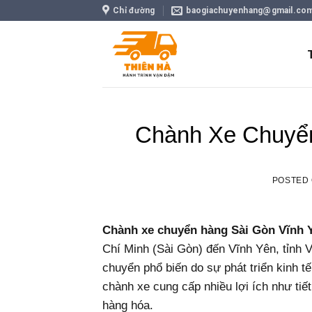
Skip
Chỉ đường
baogiachuyenhang@gmail.co
to
content
Chành Xe Chuyển
POSTED
Chành xe chuyển hàng Sài Gòn Vĩnh 
Chí Minh (Sài Gòn) đến Vĩnh Yên, tỉnh 
chuyển phổ biến do sự phát triển kinh t
chành xe cung cấp nhiều lợi ích như tiết
hàng hóa.