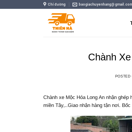
Skip
Chỉ đường
baogiachuyenhang@gmail.co
to
content
Chành Xe
POSTED
Chành xe Mộc Hóa Long An nhận ghép h
miền Tây,..Giao nhận hàng tận nơi. Bốc 