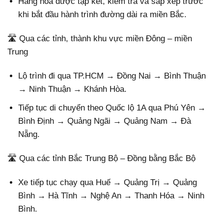
Hàng hóa được tập kết, kiểm tra và sắp xếp trước
khi bắt đầu hành trình đường dài ra miền Bắc.
🛣️ Qua các tỉnh, thành khu vực miền Đông – miền
Trung
Lộ trình đi qua TP.HCM → Đồng Nai → Bình Thuận
→ Ninh Thuận → Khánh Hòa.
Tiếp tục di chuyển theo Quốc lộ 1A qua Phú Yên →
Bình Định → Quảng Ngãi → Quảng Nam → Đà
Nẵng.
🛣️ Qua các tỉnh Bắc Trung Bộ – Đồng bằng Bắc Bộ
Xe tiếp tục chạy qua Huế → Quảng Trị → Quảng
Bình → Hà Tĩnh → Nghệ An → Thanh Hóa → Ninh
Bình.