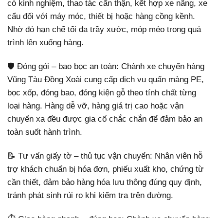
có kinh nghiệm, thao tác cẩn thận, kết hợp xe nâng, xe
cẩu đối với máy móc, thiết bị hoặc hàng cồng kềnh.
Nhờ đó hạn chế tối đa trầy xước, móp méo trong quá
trình lên xuống hàng.
🛡️ Đóng gói – bao bọc an toàn: Chành xe chuyển hàng
Vũng Tàu Đồng Xoài cung cấp dịch vụ quấn màng PE,
bọc xốp, đóng bao, đóng kiện gỗ theo tính chất từng
loại hàng. Hàng dễ vỡ, hàng giá trị cao hoặc vận
chuyển xa đều được gia cố chắc chắn để đảm bảo an
toàn suốt hành trình.
📝 Tư vấn giấy tờ – thủ tục vận chuyển: Nhân viên hỗ
trợ khách chuẩn bị hóa đơn, phiếu xuất kho, chứng từ
cần thiết, đảm bảo hàng hóa lưu thông đúng quy định,
tránh phát sinh rủi ro khi kiểm tra trên đường.