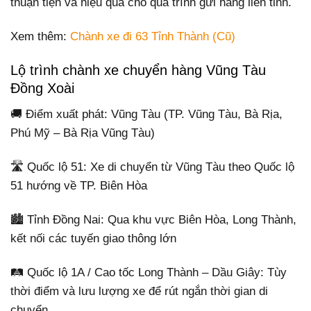
thuận tiện và hiệu quả cho quá trình gửi hàng liên tỉnh.
Xem thêm:
Chành xe đi 63 Tỉnh Thành (Cũ)
Lộ trình chành xe chuyển hàng Vũng Tàu
Đồng Xoài
🚚 Điểm xuất phát: Vũng Tàu (TP. Vũng Tàu, Bà Rịa,
Phú Mỹ – Bà Rịa Vũng Tàu)
🛣️ Quốc lộ 51: Xe di chuyển từ Vũng Tàu theo Quốc lộ
51 hướng về TP. Biên Hòa
🏙️ Tỉnh Đồng Nai: Qua khu vực Biên Hòa, Long Thành,
kết nối các tuyến giao thông lớn
🛤️ Quốc lộ 1A / Cao tốc Long Thành – Dầu Giây: Tùy
thời điểm và lưu lượng xe để rút ngắn thời gian di
chuyển