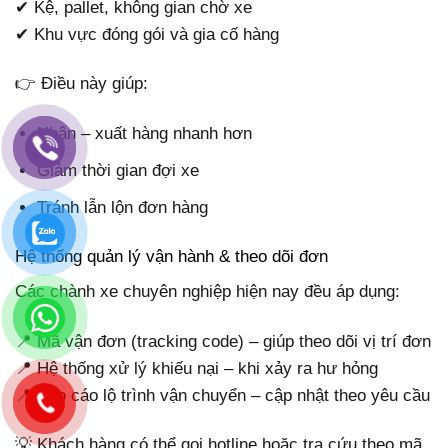
✔ Kệ, pallet, không gian chờ xe
✔ Khu vực đóng gói và gia cố hàng
👉 Điều này giúp:
Nhận – xuất hàng nhanh hơn
Giảm thời gian đợi xe
Tránh lẫn lộn đơn hàng
Hệ thống quản lý vận hành & theo dõi đơn
Các chành xe chuyên nghiệp hiện nay đều áp dụng:
📍 Mã vận đơn (tracking code) – giúp theo dõi vị trí đơn
📍 Hệ thống xử lý khiếu nại – khi xảy ra hư hỏng
📍 Báo cáo lộ trình vận chuyển – cập nhật theo yêu cầu
💡 Khách hàng có thể gọi hotline hoặc tra cứu theo mã