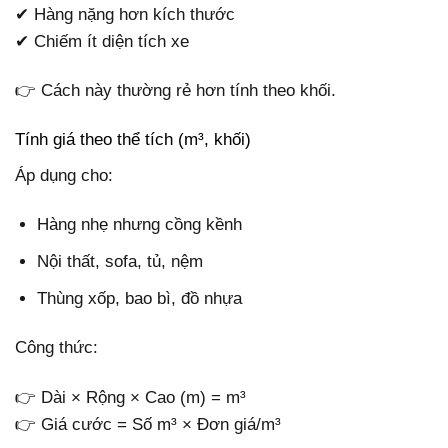
✔ Hàng nặng hơn kích thước
✔ Chiếm ít diện tích xe
👉 Cách này thường rẻ hơn tính theo khối.
Tính giá theo thể tích (m³, khối)
Áp dụng cho:
Hàng nhẹ nhưng cồng kềnh
Nội thất, sofa, tủ, nệm
Thùng xốp, bao bì, đồ nhựa
Công thức:
👉 Dài × Rộng × Cao (m) = m³
👉 Giá cước = Số m³ × Đơn giá/m³