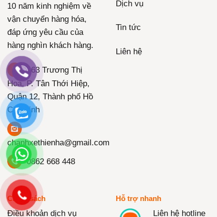
Dịch vụ
10 năm kinh nghiệm về
vận chuyển hàng hóa,
Tin tức
đáp ứng yêu cầu của
hàng nghìn khách hàng.
Liên hệ
163 Trương Thị
Hoa, P. Tân Thới Hiệp,
Quận 12, Thành phố Hồ
Chí Minh
chanhxethienha@gmail.com
0862 668 448
Chính sách
Hỗ trợ nhanh
Điều khoản dịch vụ
Liên hệ hotline