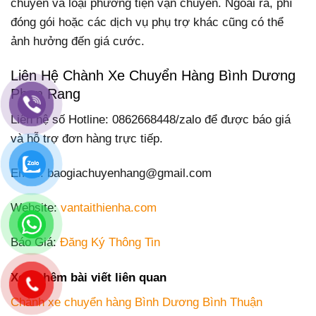
chuyển và loại phương tiện vận chuyển. Ngoài ra, phí
đóng gói hoặc các dịch vụ phụ trợ khác cũng có thể
ảnh hưởng đến giá cước.
Liên Hệ Chành Xe Chuyển Hàng Bình Dương
Phan Rang
Liên hệ số Hotline: 0862668448/zalo để được báo giá
và hỗ trợ đơn hàng trực tiếp.
Email: baogiachuyenhang@gmail.com
Website:
vantaithienha.com
Báo Giá:
Đăng Ký Thông Tin
Xem thêm bài viết liên quan
Chành xe chuyển hàng Bình Dương Bình Thuận