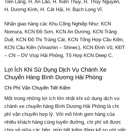
Tiên Lãng, H. An Lão, H. Kiến Thụy, H. Thủy Nguyên,
H. Dương Kính, H. Cát Hải, H. Bạch Long Vĩ.
Nhận giao hàng các Khu Công Nghiệp Như: KCN
Nomura, KCN Đồ Sơn, KCN An Dương, KCN Tràng
Duệ, KCN Đô Thị Tràng Cát, KCN Tổng Hợp Cầu Kiền,
KCN Cầu Kiền (Vinashin – Shinec), KCN Đình Vũ, KĐT
– CN – DV Vsip Hải Phòng, Tổ Hợp KCN Deep C.
Lợi Ích Khi Sử Dụng Dịch Vụ Chành Xe
Chuyển Hàng Bình Dương Hải Phòng
Chi Phí Vận Chuyển Tiết Kiệm
Một trong những lợi ích lớn nhất khi sử dụng dịch vụ
chành xe chuyển hàng Bình Dương Hải Phòng là chi
phí vận chuyển hợp lý. Với mô hình gom hàng của
nhiều khách hàng cùng tuyến đường, chi phí sẽ được
chia sẻ giữa các bên, giúp tiết kiệm đáng kể so với việc