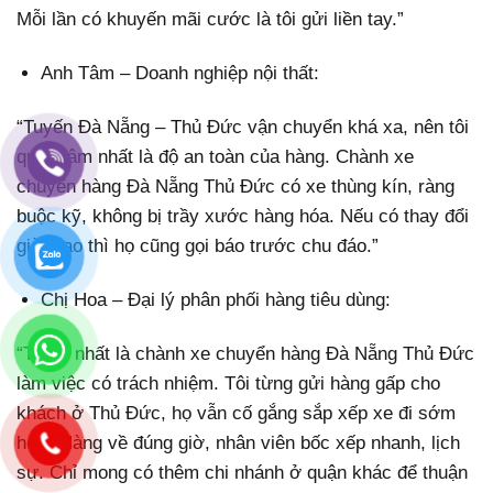
Mỗi lần có khuyến mãi cước là tôi gửi liền tay.”
Anh Tâm – Doanh nghiệp nội thất:
“Tuyến Đà Nẵng – Thủ Đức vận chuyển khá xa, nên tôi
quan tâm nhất là độ an toàn của hàng. Chành xe
chuyển hàng Đà Nẵng Thủ Đức có xe thùng kín, ràng
buộc kỹ, không bị trầy xước hàng hóa. Nếu có thay đổi
giờ giao thì họ cũng gọi báo trước chu đáo.”
Chị Hoa – Đại lý phân phối hàng tiêu dùng:
“Thích nhất là chành xe chuyển hàng Đà Nẵng Thủ Đức
làm việc có trách nhiệm. Tôi từng gửi hàng gấp cho
khách ở Thủ Đức, họ vẫn cố gắng sắp xếp xe đi sớm
hơn. Hàng về đúng giờ, nhân viên bốc xếp nhanh, lịch
sự. Chỉ mong có thêm chi nhánh ở quận khác để thuận