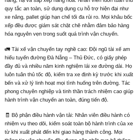
nâng, hạ và sắp xếp hàng hóa. Nhân viên luôn tuân thủ
quy tắc an toàn, sử dụng dụng cụ hỗ trợ hiện đại như
xe nâng, pallet giúp hạn chế tối đa rủi ro. Mọi khâu bốc
xếp đều được giám sát chặt chẽ nhằm đảm bảo hàng
hóa nguyên vẹn trong suốt quá trình vận chuyển.
🚛 Tài xế vận chuyển tay nghề cao: Đội ngũ tài xế am
hiểu tuyến đường Đà Nẵng – Thủ Đức, có giấy phép
đầy đủ và nhiều năm kinh nghiệm lái xe đường dài. Họ
luôn tuân thủ tốc độ, kiểm tra xe định kỳ trước khi xuất
bến và xử lý linh hoạt mọi tình huống trên đường. Tác
phong chuyên nghiệp và tinh thần trách nhiệm cao giúp
hành trình vận chuyển an toàn, đúng tiến độ.
🧾 Bộ phận điều hành vận tải: Nhân viên điều hành có
nhiệm vụ theo dõi, kiểm soát toàn bộ hành trình của xe
từ khi xuất phát đến khi giao hàng thành công. Mọi