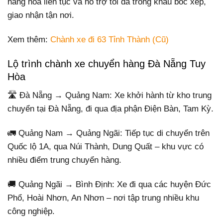
hàng hóa liên tục và hỗ trợ tối đa trong khâu bốc xếp,
giao nhận tận nơi.
Xem thêm:
Chành xe đi 63 Tỉnh Thành (Cũ)
Lộ trình chành xe chuyển hàng Đà Nẵng Tuy
Hòa
🛣️ Đà Nẵng → Quảng Nam: Xe khởi hành từ kho trung
chuyển tại Đà Nẵng, đi qua địa phận Điện Bàn, Tam Kỳ.
🚛 Quảng Nam → Quảng Ngãi: Tiếp tục di chuyển trên
Quốc lộ 1A, qua Núi Thành, Dung Quất – khu vực có
nhiều điểm trung chuyển hàng.
🚚 Quảng Ngãi → Bình Định: Xe đi qua các huyện Đức
Phổ, Hoài Nhơn, An Nhơn – nơi tập trung nhiều khu
công nghiệp.