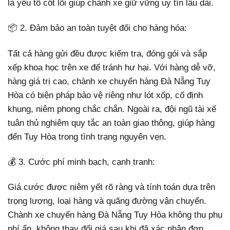
là yếu tố cốt lõi giúp chành xe giữ vững uy tín lâu dài.
📦 2. Đảm bảo an toàn tuyệt đối cho hàng hóa:
Tất cả hàng gửi đều được kiểm tra, đóng gói và sắp
xếp khoa học trên xe để tránh hư hại. Với hàng dễ vỡ,
hàng giá trị cao, chành xe chuyển hàng Đà Nẵng Tuy
Hòa có biện pháp bảo vệ riêng như lót xốp, cố định
khung, niêm phong chắc chắn. Ngoài ra, đội ngũ tài xế
tuân thủ nghiêm quy tắc an toàn giao thông, giúp hàng
đến Tuy Hòa trong tình trạng nguyên vẹn.
💰 3. Cước phí minh bạch, cạnh tranh:
Giá cước được niêm yết rõ ràng và tính toán dựa trên
trọng lượng, loại hàng và quãng đường vận chuyển.
Chành xe chuyển hàng Đà Nẵng Tuy Hòa không thu phụ
phí ẩn, không thay đổi giá sau khi đã xác nhận đơn