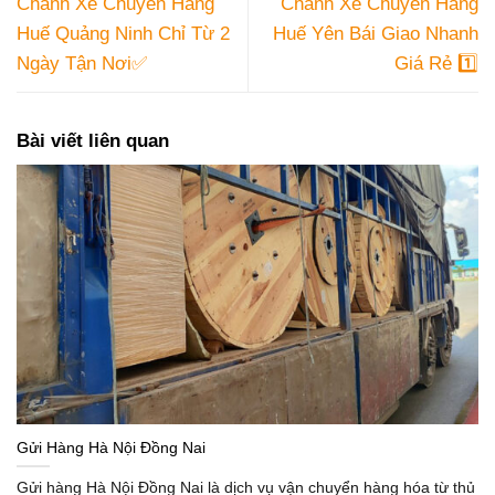
Chành Xe Chuyển Hàng
Chành Xe Chuyển Hàng
Huế Quảng Ninh Chỉ Từ 2
Huế Yên Bái Giao Nhanh
Ngày Tận Nơi✅
Giá Rẻ 1️⃣
Bài viết liên quan
Gửi Hàng Hà Nội Đồng Nai
Gửi hàng Hà Nội Đồng Nai là dịch vụ vận chuyển hàng hóa từ thủ