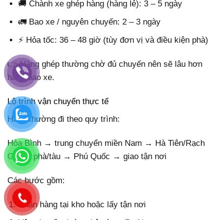
🚚 Chành xe ghép hàng (hàng lẻ): 3 – 5 ngày
🚛 Bao xe / nguyên chuyến: 2 – 3 ngày
⚡ Hỏa tốc: 36 – 48 giờ (tùy đơn vị và điều kiện phà)
👉 Hàng ghép thường chờ đủ chuyến nên sẽ lâu hơn
hàng bao xe.
Lộ trình vận chuyển thực tế
Hàng thường đi theo quy trình:
Hòa Bình → trung chuyển miền Nam → Hà Tiên/Rạch
Giá → phà/tàu → Phú Quốc → giao tận nơi
Các bước gồm:
Nhận hàng tại kho hoặc lấy tận nơi